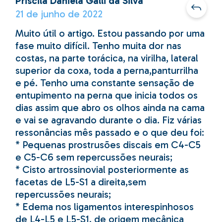
Priscila Daniela Galli da Silva
21 de junho de 2022
Muito útil o artigo. Estou passando por uma
fase muito difícil. Tenho muita dor nas
costas, na parte torácica, na virilha, lateral
superior da coxa, toda a perna,panturrilha
e pé. Tenho uma constante sensação de
entupimento na perna que inicia todos os
dias assim que abro os olhos ainda na cama
e vai se agravando durante o dia. Fiz várias
ressonâncias mês passado e o que deu foi:
* Pequenas prostrusões discais em C4-C5
e C5-C6 sem repercussões neurais;
* Cisto artrossinovial posteriormente as
facetas de L5-S1 a direita,sem
repercussões neurais;
* Edema nos ligamentos interespinhosos
de L4-L5 e L5-S1, de origem mecânica