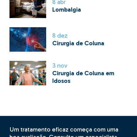
8
abr
Lombalgia
8
dez
Cirurgia de Coluna
3
nov
Cirurgia de Coluna em
Idosos
Um tratamento eficaz começa com uma