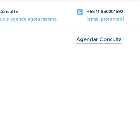
Consulta
+55 11 950201592
Alphaville
veis e agende agora mesmo.
[email protected]
Pompéia
na
Sírio Libanês – Bela Vista
Agendar Consulta