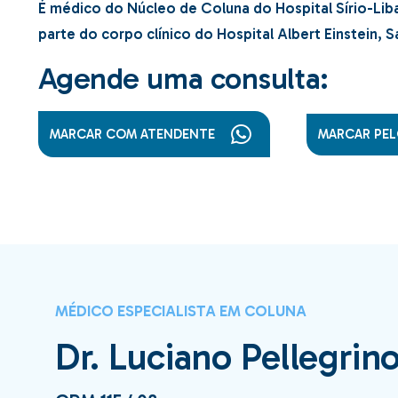
É médico do Núcleo de Coluna do
Hospital Sírio-Lib
Cirurgia de Escoliose
parte do corpo clínico do
Hospital Albert Einstein
,
S
Cirurgia de Cifose
Agende uma consulta:
Cirurgia da Coluna
Vertebral
Cirurgia de Coluna –
MARCAR COM ATENDENTE
MARCAR PEL
Novas Tecnologias
Cirurgia de Coluna em
Idosos
Artrodese da Coluna
Artrodese Lombar ALI
Cifoplastia
MÉDICO ESPECIALISTA EM COLUNA
Colete Para Coluna
Dr. Luciano Pellegrin
Medicamentos para
Coluna
Exercícios