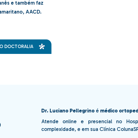
anês
e também faz
Novas Tecnologias
amaritano
,
AACD
.
Cirurgia de Coluna em
Idosos
Artrodese da Coluna
Artrodese Lombar ALIF
O DOCTORALIA
Cifoplastia
Colete Para Coluna
Medicamentos para
Coluna
F
Exercícios
Fisioterapia
Dr. Luciano Pellegrino
é
médico ortopedi
Pilates
o
Atende online e presencial no Hospit
Reeducação Postural
Global – RPG para Dor na
complexidade, e em sua Clínica ColunaSP,
Coluna