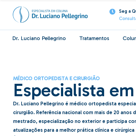
Seg a Qu
Sobre Mim
Consult
Minha Clínic
Agendar Con
Dr. Luciano Pellegrino
Tratamentos
Colu
Sobre Mim
Endoscopia de Coluna
Prob
Minha Clínica
Infiltração na coluna
Dore
MÉDICO ORTOPEDISTA E CIRURGIÃO
Agendar Consulta
Bloqueio Facetário
Defo
Especialista e
Cirurgia Minimamente
Colu
Invasiva da Coluna
Dúvid
Dr. Luciano Pellegrino é médico ortopedista especia
Cirurgia de Hérnia de
cirurgião. Referência nacional com mais de 20 anos 
Disco
mestrado, especialização no exterior e participa c
Cirurgia de Estenose
atualizações para a melhor prática clínica e cirúrgica
Lombar