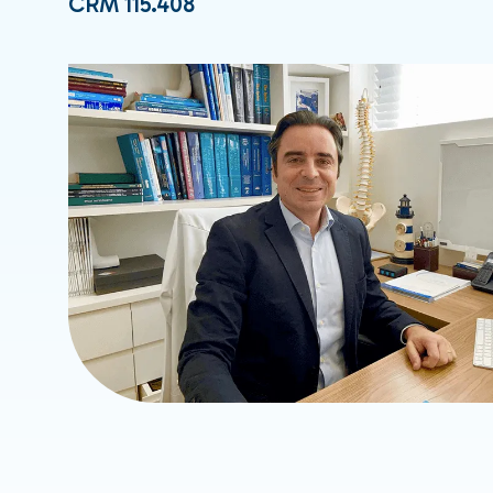
CRM 115.408
Fisioterapia
Pilates
Reeducação Postural
Global – RPG para Dor
Coluna
Acupuntura