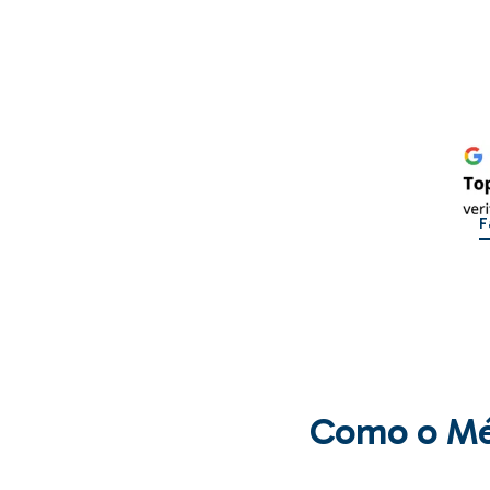
F
Como o Méd