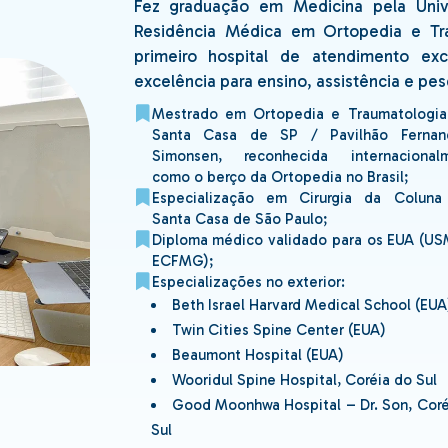
Fez graduação em Medicina pela Univ
Acupuntura
Residência Médica em Ortopedia e Tr
primeiro hospital de atendimento ex
excelência para ensino, assistência e pes
Mestrado em Ortopedia e Traumatologia
 na
Santa Casa de SP / Pavilhão Fernan
Simonsen, reconhecida internacional
como o berço da Ortopedia no Brasil;
Especialização em Cirurgia da Coluna
Santa Casa de São Paulo;
Diploma médico validado para os EUA (US
ECFMG);
Especializações no exterior:
Beth Israel Harvard Medical School (EUA
Twin Cities Spine Center (EUA)
Beaumont Hospital (EUA)
Wooridul Spine Hospital, Coréia do Sul
Good Moonhwa Hospital – Dr. Son, Coré
Sul