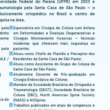
ersidade Federal do Paraná (UFPR) em 2003 e
aumatologia pela Santa Casa de São Paulo – o
clusivamente ortopédico no Brasil e centro de
quisa na área.
 pela
Especialista em Cirurgia de Coluna com ênfase
dinho
em Deformidades e Doenças Degenerativas e
mente
Cirurgias Minimamente Invasivas – técnicas
modernas que oferecem mais segurança ao
 pela
paciente;
Atuou como Chefe de Plantão e Preceptor dos
MLE /
Residentes da Santa Casa de São Paulo;
Atuou como Assistente do Grupo de Coluna da
Santa Casa de São Paulo;
Atualmente Docente de Pós-graduação em
)
Cirurgia Endoscópica da Coluna;
Membro da Sociedade Brasileira de Ortopedia e
Traumatologia (SBOT), Sociedade Brasileira de
Coluna (SBC), North American Spine Society
ia do
(NASS) e AOSpine;
Trabalhos publicados em anais de congressos e