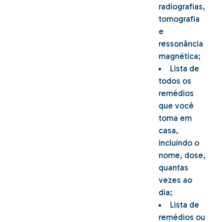
radiografias,
tomografia
e
ressonância
magnética;
Lista de
todos os
remédios
que você
toma em
casa,
incluindo o
nome, dose,
quantas
vezes ao
dia;
Lista de
remédios ou