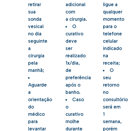
retirar
adicional
ligue a
sua
com
qualquer
sonda
a cirurgia.
momento
vesical
O
para o
no dia
curativo
telefone
seguinte
deve
celular
a
ser
indicado
cirurgia
realizado
na
pela
1x/dia,
receita;
manhã;
de
O
preferência
seu
Aguarde
após o
retorno
a
banho.
no
orientação
Caso
consultório
do
o
será em
médico
curativo
1
para
molhe
semana,
levantar
durante
porém