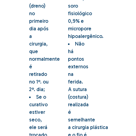
(dreno)
soro
no
fisiológico
primeiro
0,9% e
dia após
micropore
a
hipoalergênico.
cirurgia,
Não
que
há
normalmente
pontos
é
externos
retirado
na
no 1º. ou
ferida.
2º. dia;
A sutura
Se o
(costura)
curativo
realizada
estiver
é
seco,
semelhante
ele será
a cirurgia plástica
trocado
e o fio é