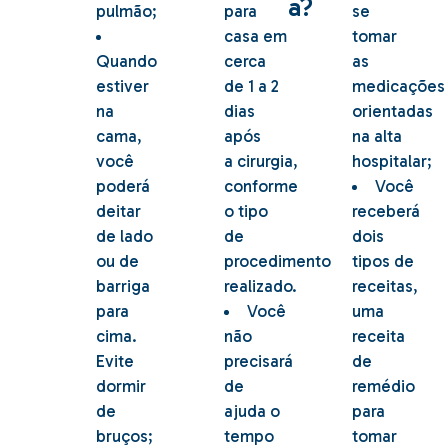
a?
pulmão;
para
se
casa em
tomar
Quando
cerca
as
estiver
de 1 a 2
medicações
na
dias
orientadas
cama,
após
na alta
você
a cirurgia,
hospitalar;
poderá
conforme
Você
deitar
o tipo
receberá
de lado
de
dois
ou de
procedimento
tipos de
barriga
realizado.
receitas,
para
Você
uma
cima.
não
receita
Evite
precisará
de
dormir
de
remédio
de
ajuda o
para
bruços;
tempo
tomar