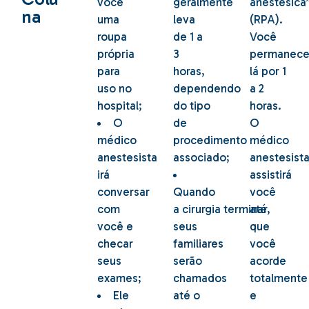
você
geralmente
anestésica
na
uma
leva
(RPA).
roupa
de 1 a
Você
própria
3
permanece
para
horas,
lá por 1
uso no
dependendo
a 2
hospital;
do tipo
horas.
O
de
O
médico
procedimento
médico
anestesista
associado;
anestesist
irá
assistirá
conversar
Quando
você
com
a cirurgia terminar,
até
você e
seus
que
checar
familiares
você
seus
serão
acorde
exames;
chamados
totalmente
Ele
até o
e