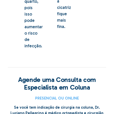
a
quarto,
cicatriz
pois
fique
isso
mais
pode
fina.
aumentar
o risco
de
infecção.
Agende uma Consulta com
Especialista em Coluna
PRESENCIAL OU ONLINE
Se você tem indicação de cirurgia na coluna, Dr.
Luciano Pellegrino é médico ortopedista e cirurgião