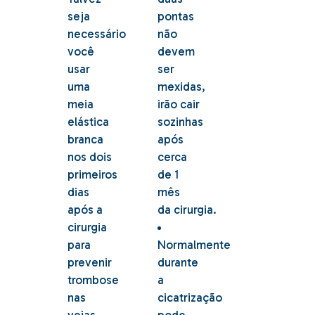
seja
pontas
necessário
não
você
devem
usar
ser
uma
mexidas,
meia
irão cair
elástica
sozinhas
branca
após
nos dois
cerca
primeiros
de 1
dias
mês
após a
da cirurgia.
cirurgia
para
Normalmente
prevenir
durante
trombose
a
nas
cicatrização