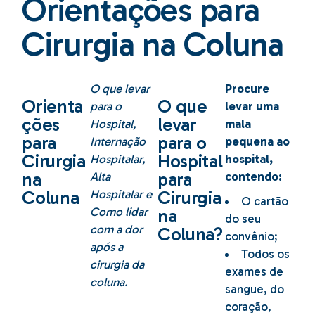
Orientações para
Cirurgia na Coluna
O que levar
Procure
Orienta
O que
para o
levar uma
ções
levar
Hospital,
mala
para
para o
Internação
pequena ao
Cirurgia
Hospital
Hospitalar,
hospital,
na
para
Alta
contendo:
Coluna
Hospitalar e
Cirurgia
O cartão
Como lidar
na
do seu
com a dor
Coluna?
convênio;
após a
Todos os
cirurgia da
exames de
coluna
.
sangue, do
coração,