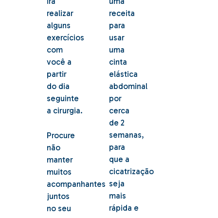
irá
uma
realizar
receita
alguns
para
exercícios
usar
com
uma
você a
cinta
partir
elástica
do dia
abdominal
seguinte
por
a cirurgia.
cerca
de 2
semanas,
Procure
para
não
que a
manter
cicatrização
muitos
seja
acompanhantes
mais
juntos
rápida e
no seu