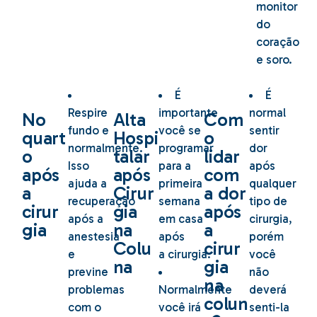
monitor
do
coração
e soro.
É
É
Respire
importante
normal
No
Alta
Com
fundo e
você se
sentir
quart
Hospi
o
normalmente.
programar
dor
o
talar
lidar
Isso
para a
após
após
após
com
ajuda a
primeira
qualquer
a
Cirur
a dor
recuperação
semana
tipo de
cirur
gia
após
após a
em casa
cirurgia,
gia
na
a
anestesia
após
porém
Colu
cirur
e
a cirurgia.
você
na
gia
previne
não
na
problemas
Normalmente
deverá
colun
com o
você irá
senti-la