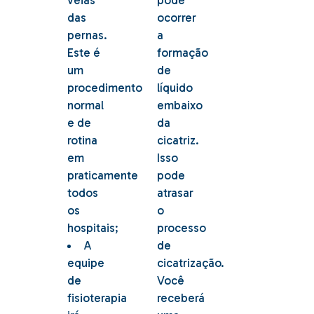
veias
pode
das
ocorrer
pernas.
a
Este é
formação
um
de
procedimento
líquido
normal
embaixo
e de
da
rotina
cicatriz.
em
Isso
praticamente
pode
todos
atrasar
os
o
hospitais;
processo
A
de
equipe
cicatrização.
de
Você
fisioterapia
receberá