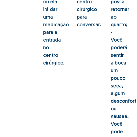
ou ela
centro
possa
irá dar
cirúrgico
retornar
uma
para
ao
medicação
conversar.
quarto;
para a
entrada
Você
no
poderá
centro
sentir
cirúrgico.
a boca
um
pouco
seca,
algum
desconfort
ou
náusea.
Você
pode