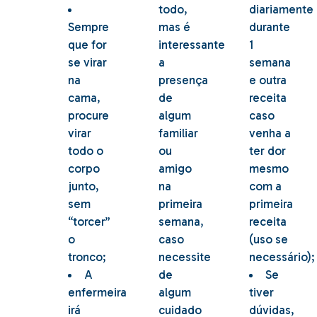
todo,
diariamente
Sempre
mas é
durante
que for
interessante
1
se virar
a
semana
na
presença
e outra
cama,
de
receita
procure
algum
caso
virar
familiar
venha a
todo o
ou
ter dor
corpo
amigo
mesmo
junto,
na
com a
sem
primeira
primeira
“torcer”
semana,
receita
o
caso
(uso se
tronco;
necessite
necessário);
A
de
Se
enfermeira
algum
tiver
irá
cuidado
dúvidas,