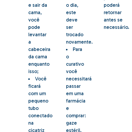
e sair da
o dia,
poderá
cama,
este
retornar
você
deve
antes se
pode
ser
necessário.
levantar
trocado
a
novamente.
cabeceira
Para
da cama
o
enquanto
curativo
isso;
você
Você
necessitará
ficará
passar
com um
em uma
pequeno
farmácia
tubo
e
conectado
comprar:
na
gaze
cicatriz
estéril,