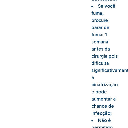
Se você
fuma,
procure
parar de
fumar 1
semana
antes da
cirurgia pois
dificulta
significativamen
a
cicatrização
e pode
aumentar a
chance de
infecção;
Não é
permitido