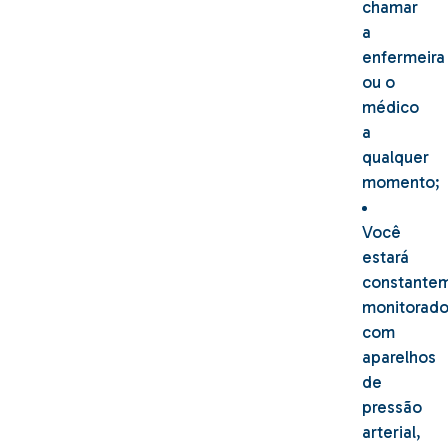
chamar
a
enfermeira
ou o
médico
a
qualquer
momento;
Você
estará
constante
monitorad
com
aparelhos
de
pressão
arterial,