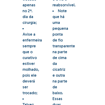
apenas
reabsorvível.
no 2º.
Note
dia da
que há
cirurgia;
uma
pequena
Avise a
ponta
enfermeira
de fio
sempre
transparente
que o
na parte
curativo
de cima
estiver
da
molhado,
cicatriz
pois ele
e outra
deverá
na parte
ser
de
trocado;
baixo.
Essas
Talvez
duas