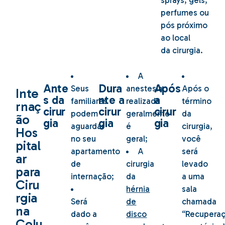
sprays, gels,
perfumes ou
pós próximo
ao local
da cirurgia.
A
Ante
Dura
Após
Seus
anestesia
Após o
Inte
s da
nte a
a
familiares
realizada
término
rnaç
cirur
cirur
cirur
podem
geralmente
da
ão
gia
gia
gia
aguardar
é
cirurgia,
Hos
no seu
geral;
você
pital
apartamento
A
será
ar
de
cirurgia
levado
para
internação;
da
a uma
Ciru
hérnia
sala
rgia
Será
de
chamada
na
dado a
disco
“Recupera
Colu