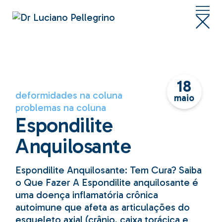
Skip
to
the
content
18
deformidades na coluna
maio
problemas na coluna
Espondilite
Anquilosante
Espondilite Anquilosante: Tem Cura? Saiba
o Que Fazer A Espondilite anquilosante é
uma doença inflamatória crônica
autoimune que afeta as articulações do
esqueleto axial (crânio, caixa torácica e