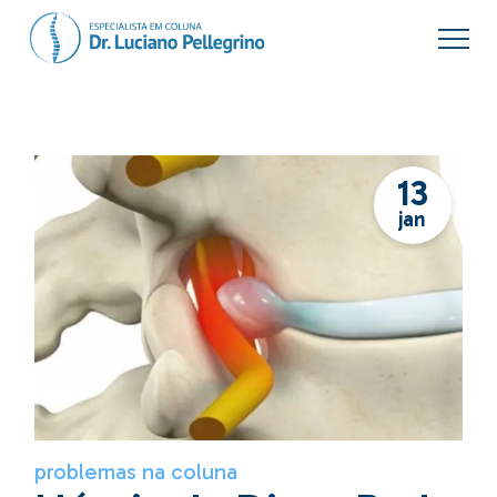
Skip
to
the
content
13
jan
problemas na coluna