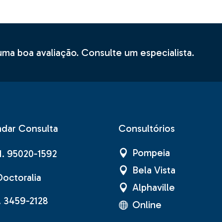
Pilates
Acupuntura
Reeducação Postural
Global – RPG para Dor na
Coluna
a boa avaliação. Consulte um especialista.
Acupuntura
dar Consulta
Consultórios
Pompeia
1. 95020-1592
Bela Vista
Doctoralia
Alphaville
1. 3459-2128
Online