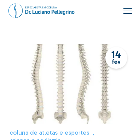
Skip
to
the
content
14
fev
coluna de atletas e esportes